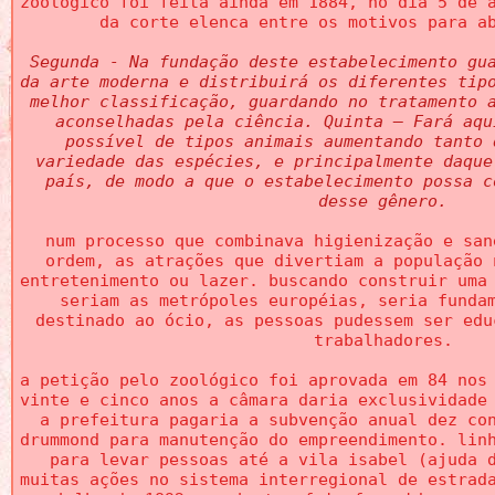
zoológico foi feita ainda em 1884, no dia 5 de 
da corte elenca entre os motivos para a
Segunda - Na fundação deste estabelecimento gu
da arte moderna e distribuirá os diferentes tip
melhor classificação, guardando no tratamento 
aconselhadas pela ciência. Quinta – Fará aqu
possível de tipos animais aumentando tanto 
variedade das espécies, e principalmente daque
país, de modo a que o estabelecimento possa c
desse gênero.
num processo que combinava higienização e san
ordem, as atrações que divertiam a população 
entretenimento ou lazer. buscando construir uma
seriam as metrópoles européias, seria funda
destinado ao ócio, as pessoas pudessem ser edu
trabalhadores.
a petição pelo zoológico foi aprovada em 84 nos
vinte e cinco anos a câmara daria exclusividade
a prefeitura pagaria a subvenção anual dez co
drummond para manutenção do empreendimento. lin
para levar pessoas até a vila isabel (ajuda 
muitas ações no sistema interregional de estrad