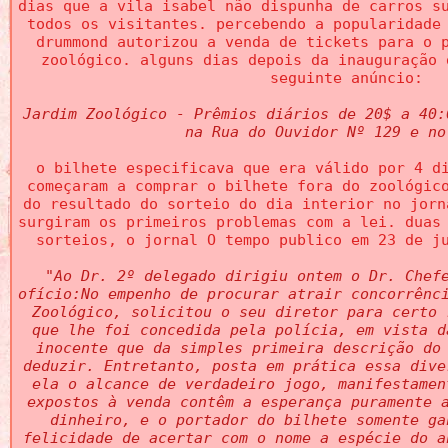
dias que a vila isabel não dispunha de carros s
todos os visitantes. percebendo a popularidade
drummond autorizou a venda de tickets para o 
zoológico. alguns dias depois da inauguração 
seguinte anúncio:
Jardim Zoológico - Prêmios diários de 20$ a 40:
na Rua do Ouvidor Nº 129 e no
o bilhete especificava que era válido por 4 d
começaram a comprar o bilhete fora do zoológic
do resultado do sorteio do dia interior no jorn
surgiram os primeiros problemas com a lei. duas
sorteios, o jornal O tempo publico em 23 de j
"Ao Dr. 2º delegado dirigiu ontem o Dr. Chef
ofício:No empenho de procurar atrair concorrênc
Zoológico, solicitou o seu diretor para certo 
que lhe foi concedida pela polícia, em vista d
inocente que da simples primeira descrição do
deduzir. Entretanto, posta em prática essa dive
ela o alcance de verdadeiro jogo, manifestamen
expostos à venda contêm a esperança puramente 
dinheiro, e o portador do bilhete somente ga
felicidade de acertar com o nome a espécie do a