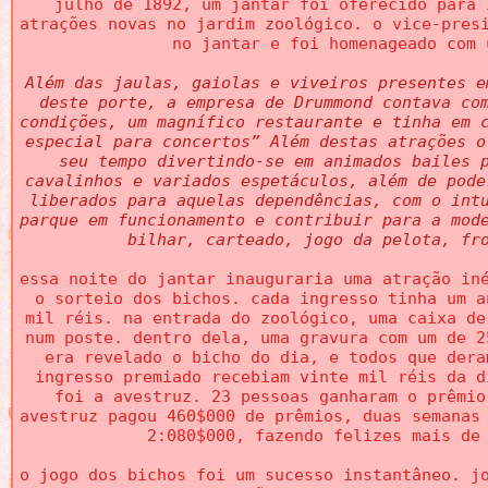
julho de 1892, um jantar foi oferecido para 
atrações novas no jardim zoológico. o vice-pres
no jantar e foi homenageado com 
Além das jaulas, gaiolas e viveiros presentes e
deste porte, a empresa de Drummond contava co
condições, um magnífico restaurante e tinha em 
especial para concertos” Além destas atrações o
seu tempo divertindo-se em animados bailes 
cavalinhos e variados espetáculos, além de pode
liberados para aquelas dependências, com o int
parque em funcionamento e contribuir para a mod
bilhar, carteado, jogo da pelota, fr
essa noite do jantar inauguraria uma atração in
o sorteio dos bichos. cada ingresso tinha um a
mil réis. na entrada do zoológico, uma caixa de
num poste. dentro dela, uma gravura com um de 2
era revelado o bicho do dia, e todos que dera
ingresso premiado recebiam vinte mil réis da d
foi a avestruz. 23 pessoas ganharam o prêmio
avestruz pagou 460$000 de prêmios, duas semanas
2:080$000, fazendo felizes mais de
o jogo dos bichos foi um sucesso instantâneo. j