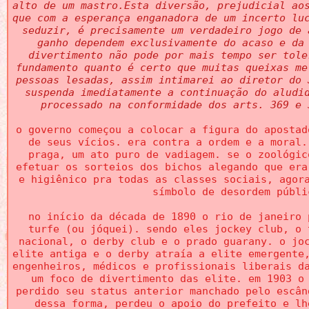
alto de um mastro.Esta diversão, prejudicial ao
que com a esperança enganadora de um incerto lu
seduzir, é precisamente um verdadeiro jogo de 
ganho dependem exclusivamente do acaso e da
divertimento não pode por mais tempo ser tole
fundamento quanto é certo que muitas queixas me
pessoas lesadas, assim intimarei ao diretor do 
suspenda imediatamente a continuação do aludi
processado na conformidade dos arts. 369 e 
o governo começou a colocar a figura do apostad
de seus vícios. era contra a ordem e a moral.
praga, um ato puro de vadiagem. se o zoológic
efetuar os sorteios dos bichos alegando que era
e higiênico pra todas as classes sociais, agor
símbolo de desordem públi
no início da década de 1890 o rio de janeiro 
turfe (ou jóquei). sendo eles jockey club, o 
nacional, o derby club e o prado guarany. o jo
elite antiga e o derby atraía a elite emergente
engenheiros, médicos e profissionais liberais d
um foco de divertimento das elite. em 1903 o
perdido seu status anterior manchado pelo escân
dessa forma, perdeu o apoio do prefeito e lh